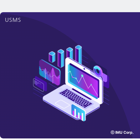
USMS
ⓒ IMU Corp.